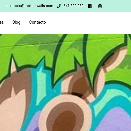
contacto@mokita-walls.com
647 390 080
es
Blog
Contacto